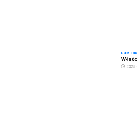
DOM I B
Właści
2025-