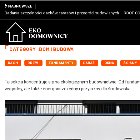
Właściwości, zastosowanie i zalety dla profesjonalistów
NAJNOWSZE
CATEGORY :DOM I BUDOWA
DACH
DRZWI
FUNDAMENTY
GARAŻ
OKNA
ŚCIANY
Ta sekcja koncentruje się na ekologicznym budownictwie. Od fundamen
wygodny, ale także energooszczędny i przyjazny dla środowiska.