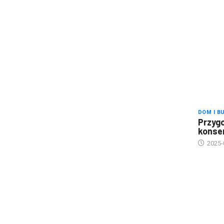
DOM I B
Przygo
konse
2025-