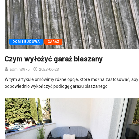
DOM I BUDOWA
GARAŻ
Czym wyłożyć garaż blaszany
admin3975
2023-06-23
W tym artykule omówimy różne opcje, które można zastosować, aby
odpowiednio wykończyć podłogę garażu blaszanego.