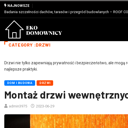
NAJNOWSZE
 CONSULTING
Właściwości, zastosowanie i zalety dla profesjonalistów płyt PIR
CATEGORY :DRZWI
Drzwi nie tylko zapewniają prywatność i bezpieczeństwo, ale mogą 
najlepsze praktyki.
DOM I BUDOWA
DRZWI
Montaż drzwi wewnętrznyc
admin3975
2023-06-29