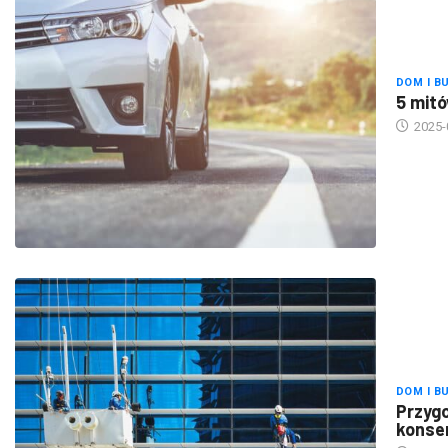
DOM I B
5 mitó
2025-
DOM I B
Przygo
konse
2025-