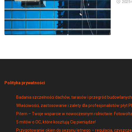
Polityka prywatności
Badania szczelności dachów, tarasów i przegród budowlany
Właściwości, zastosowanie i zalety dla profesjonalistów płyt P
Pitern – Twoje wsparcie w nowoczesnym rolnictwie: Fotowolta
5 mitów o OC, które kosztują Cię pieniądze!
Przygotowanie okien do sezonu letnego – regulacja, czyszcze