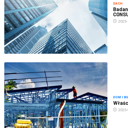
Badan
CONS
2025-
DOM I B
Właści
2025-