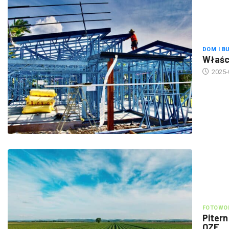
DOM I B
Właści
2025-
FOTOWOL
Pitern
OZE
2025-