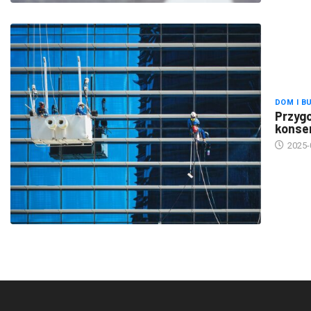
DOM I B
Przygo
konse
2025-