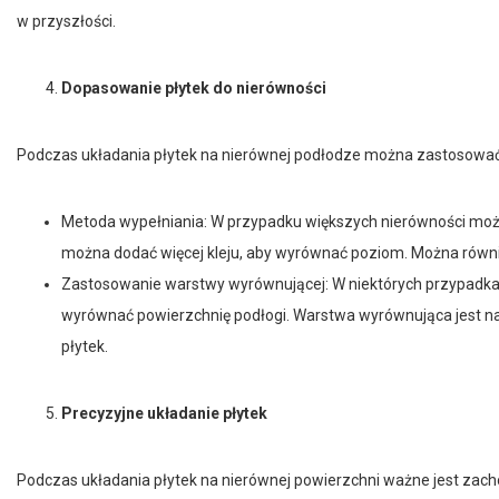
Dopasowanie płytek do nierówności
Podczas układania płytek na nierównej podłodze można zastosować k
Metoda wypełniania: W przypadku większych nierówności możn
można dodać więcej kleju, aby wyrównać poziom. Można równi
Zastosowanie warstwy wyrównującej: W niektórych przypadk
wyrównać powierzchnię podłogi. Warstwa wyrównująca jest nak
płytek.
Precyzyjne układanie płytek
Podczas układania płytek na nierównej powierzchni ważne jest zachow
płytki są ułożone równo. Może być konieczne dostosowanie ilości kle