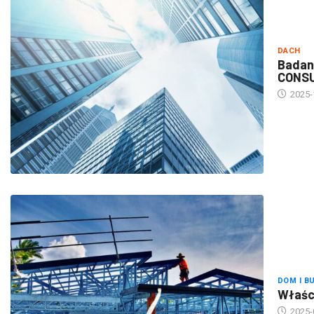
DACH
Badan
CONS
2025-
DOM I B
Właści
2025-