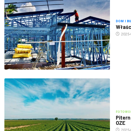
DOM I B
Właści
2025-
FOTOWOL
Pitern
OZE
2025-