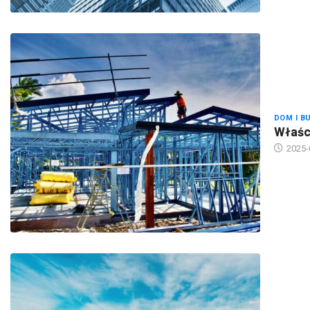
DOM I B
Właści
2025-