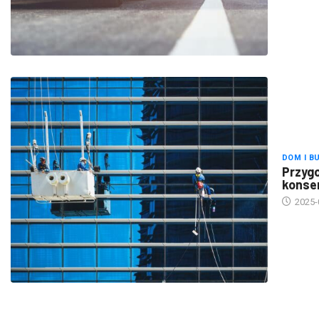
DOM I B
Przygo
konse
2025-