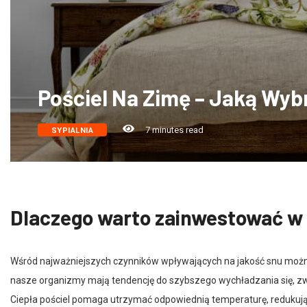
Pościel Na Zimę – Jaką Wyb
7 minutes read
SYPIALNIA
Dlaczego warto zainwestować w 
Wśród najważniejszych czynników wpływających na jakość snu można
nasze organizmy mają tendencję do szybszego wychładzania się, zwł
Ciepła pościel pomaga utrzymać odpowiednią temperaturę, redukuj
pozwala ciału osiągnąć stan relaksu, który jest niezbędny do regene