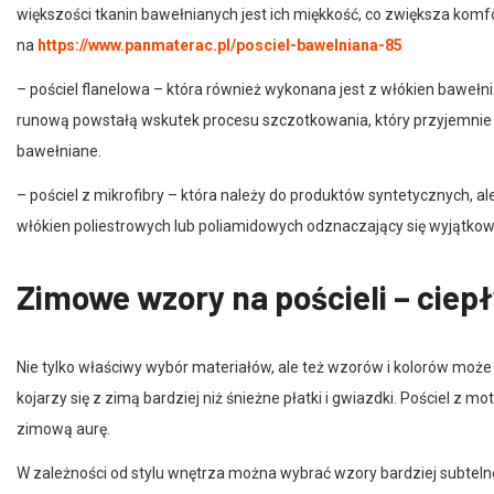
na
https://www.panmaterac.pl/posciel-bawelniana-85
– pościel flanelowa – która również wykonana jest z włókien bawełni
runową powstałą wskutek procesu szczotkowania, który przyjemnie ot
bawełniane.
– pościel z mikrofibry – która należy do produktów syntetycznych, a
włókien poliestrowych lub poliamidowych odznaczający się wyjątkową
Zimowe wzory na pościeli – ciepł
Nie tylko właściwy wybór materiałów, ale też wzorów i kolorów może d
kojarzy się z zimą bardziej niż śnieżne płatki i gwiazdki. Pościel z 
zimową aurę.
W zależności od stylu wnętrza można wybrać wzory bardziej subtelne 
który kojarzy się z domowym ciepłem i świątecznym klimatem. W połąc