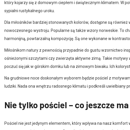
sypialni rustykalnego uroku.
Dla miłośników bardziej stonowanych kolorów, dostępne są również w
nowoczesnego wystroju. Popularne są także wzory norweskie. To cha
harmonijną, powtarzalną kompozycję. Są one wykonane w kontrastowych
Miłośnikom natury z pewnością przypadnie do gustu wzornictwo insp
ośnieżonymi szczytami czy zwierzęta aktywne zimą. Takie motywy wp
poczuć się jak w górskim domku lub na zimowym biwaku. Ich kolorystyka 
Na grudniowe noce doskonałym wyborem będzie pościel z motywami św
ludziki. Nada ona wnętrzu radosnego klimatu i podkreśli uwielbiany
Nie tylko pościel – co jeszcze m
Pościel nie jest jedynym elementem, który wpływa na nasz komfort
temperaturę ciała podczas snu. Do najlepiej zatrzymujących ciepło na