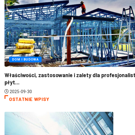
DOM I BUDOWA
łaściwości, zastosowanie i zalety dla profesjonalistów
łyt...
2025-09-30
OSTATNIE WPISY