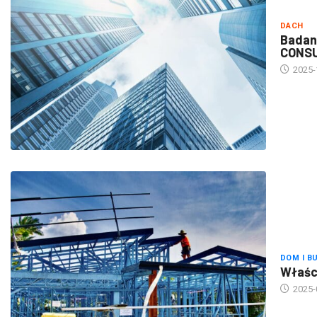
DACH
Badan
CONS
2025-
DOM I B
Właści
2025-