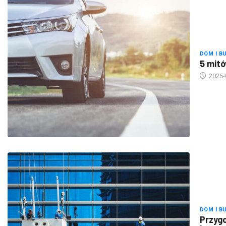
DOM I B
5 mitó
2025-
DOM I B
Przygo
konse