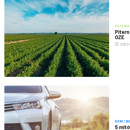
FOTOWOL
Pitern
OZE
2025-
DOM I B
5 mitó
2025-