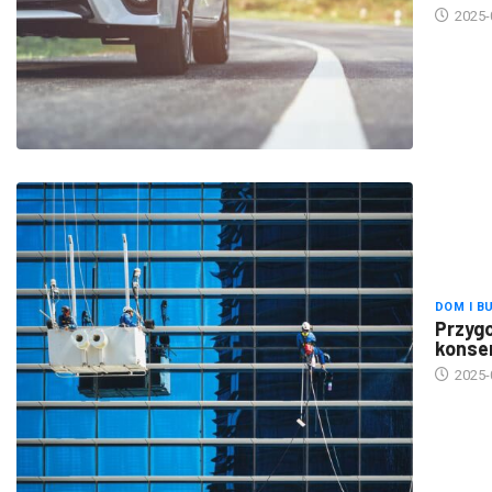
DOM I B
Przygo
konse
2025-