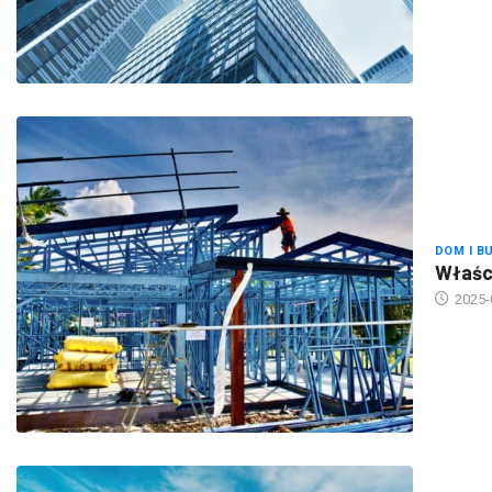
DOM I B
Właści
2025-