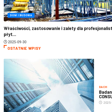
FOTOWOLTAIKA
OZ
e i zalety dla profesjonalistów
Pitern – Twoje wsp
2025-07-21
OSTATNIE WPISY
DACH
Badan
CONS
2025-