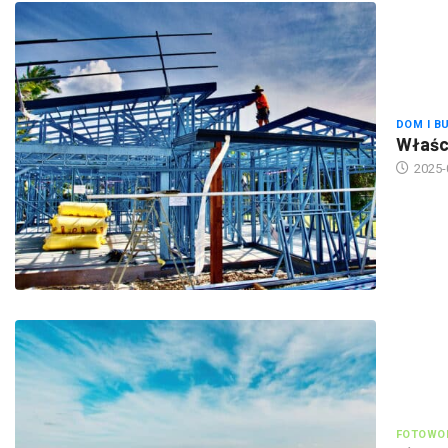
DOM I B
Właści
2025-
FOTOWOL
Pitern