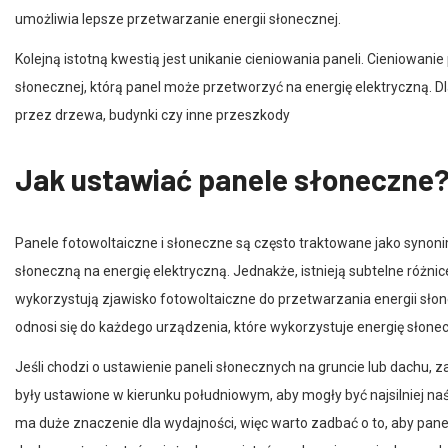
Kolejną istotną kwestią jest unikanie cieniowania paneli. Cieniowani
słonecznej, którą panel może przetworzyć na energię elektryczną. D
przez drzewa, budynki czy inne przeszkody
Jak ustawiać panele słoneczne
Panele fotowoltaiczne i słoneczne są często traktowane jako synon
słoneczną na energię elektryczną. Jednakże, istnieją subtelne różn
wykorzystują zjawisko fotowoltaiczne do przetwarzania energii słone
odnosi się do każdego urządzenia, które wykorzystuje energię słone
Jeśli chodzi o ustawienie paneli słonecznych na gruncie lub dachu, z
były ustawione w kierunku południowym, aby mogły być najsilniej na
ma duże znaczenie dla wydajności, więc warto zadbać o to, aby pa
dachu, ważne jest również, aby pamiętać o zabezpieczeniach przed p