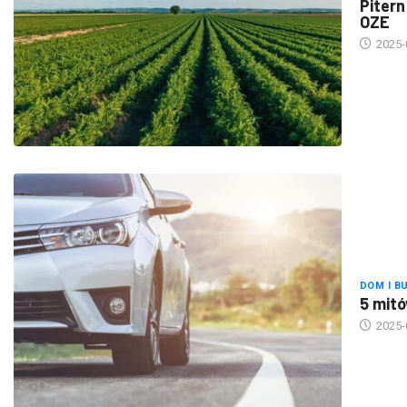
OZE
2025-
DOM I B
5 mitó
2025-