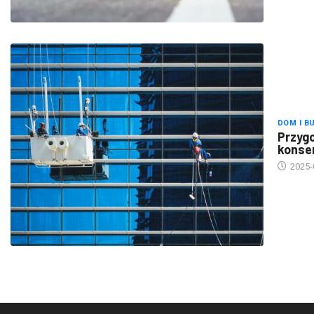
DOM I B
Przygo
konse
2025-