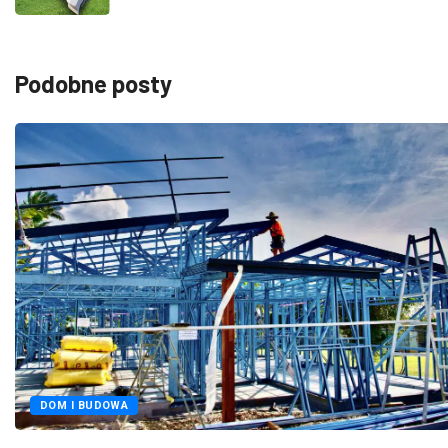
Podobne posty
FOTOWOLTAIKA
OZE
 zalety dla profesjonalistów
Pitern – Twoje wsparci