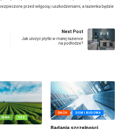
bezpieczone przed wilgocią i uszkodzeniami, a łazienka będzie
Next Post
Jak ułożyć płytki w małej łazience
na podłodze?
DACH
DOM I BUDOWA
TAIKA
OZE
Badania szczelności