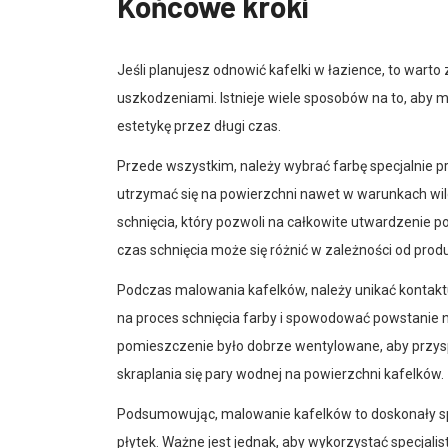
Końcowe kroki
Jeśli planujesz odnowić kafelki w łazience, to warto 
uszkodzeniami. Istnieje wiele sposobów na to, aby 
estetykę przez długi czas.
Przede wszystkim, należy wybrać farbę specjalnie p
utrzymać się na powierzchni nawet w warunkach wil
schnięcia, który pozwoli na całkowite utwardzenie p
czas schnięcia może się różnić w zależności od pr
Podczas malowania kafelków, należy unikać kontaktu
na proces schnięcia farby i spowodować powstanie n
pomieszczenie było dobrze wentylowane, aby przysp
skraplania się pary wodnej na powierzchni kafelków.
Podsumowując, malowanie kafelków to doskonały sp
płytek. Ważne jest jednak, aby wykorzystać specjal