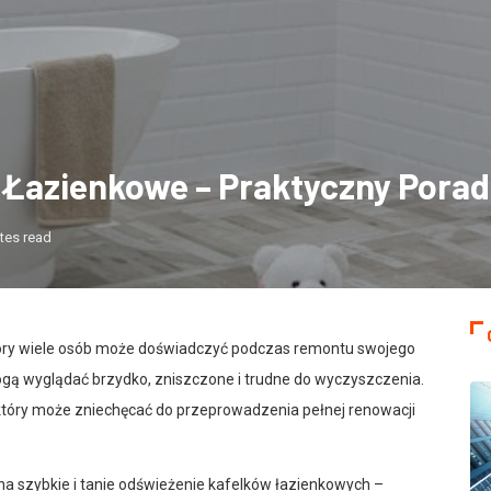
 Łazienkowe – Praktyczny Porad
tes read
który wiele osób może doświadczyć podczas remontu swojego
ogą wyglądać brzydko, zniszczone i trudne do wyczyszczenia.
 który może zniechęcać do przeprowadzenia pełnej renowacji
na szybkie i tanie odświeżenie kafelków łazienkowych –