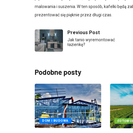
malowania i suszenia. W ten sposób, kafelki będą za
prezentować się pięknie przez długi czas.
Previous Post
Jak tanio wyremontować
łazienkę?
Podobne posty
BUDOWA
DOM I BUDOWA
FOTOWOL
ości