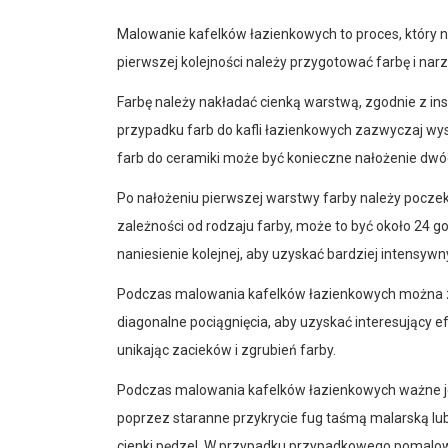
Malowanie kafelków łazienkowych to proces, który n
pierwszej kolejności należy przygotować farbę i narz
Farbę należy nakładać cienką warstwą, zgodnie z in
przypadku farb do kafli łazienkowych zazwyczaj wy
farb do ceramiki może być konieczne nałożenie dwó
Po nałożeniu pierwszej warstwy farby należy poczek
zależności od rodzaju farby, może to być około 24 
naniesienie kolejnej, aby uzyskać bardziej intensywny
Podczas malowania kafelków łazienkowych można za
diagonalne pociągnięcia, aby uzyskać interesujący e
unikając zacieków i zgrubień farby.
Podczas malowania kafelków łazienkowych ważne je
poprzez staranne przykrycie fug taśmą malarską lub
cienki pędzel. W przypadku przypadkowego pomalow