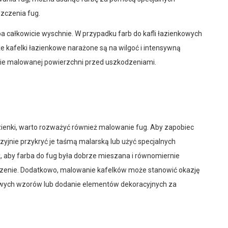
zczenia fug.
 całkowicie wyschnie. W przypadku farb do kafli łazienkowych
że kafelki łazienkowe narażone są na wilgoć i intensywną
nie malowanej powierzchni przed uszkodzeniami.
ienki, warto rozważyć również malowanie fug. Aby zapobiec
jnie przykryć je taśmą malarską lub użyć specjalnych
eż, aby farba do fug była dobrze mieszana i równomiernie
czenie. Dodatkowo, malowanie kafelków może stanowić okazję
rowych wzorów lub dodanie elementów dekoracyjnych za