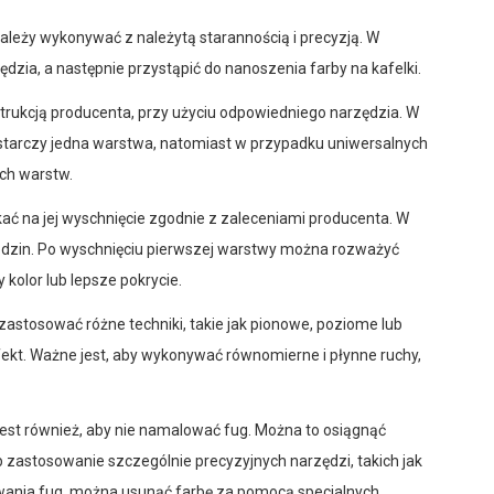
ależy wykonywać z należytą starannością i precyzją. W
ędzia, a następnie przystąpić do nanoszenia farby na kafelki.
strukcją producenta, przy użyciu odpowiedniego narzędzia. W
starczy jedna warstwa, natomiast w przypadku uniwersalnych
ch warstw.
ać na jej wyschnięcie zgodnie z zaleceniami producenta. W
godzin. Po wyschnięciu pierwszej warstwy można rozważyć
 kolor lub lepsze pokrycie.
stosować różne techniki, takie jak pionowe, poziome lub
fekt. Ważne jest, aby wykonywać równomierne i płynne ruchy,
st również, aby nie namalować fug. Można to osiągnąć
 zastosowanie szczególnie precyzyjnych narzędzi, takich jak
ania fug, można usunąć farbę za pomocą specjalnych