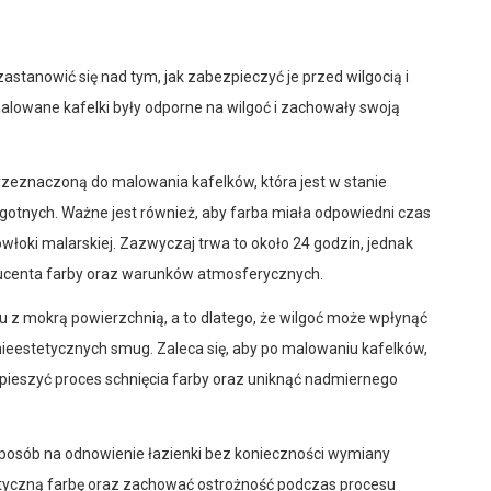
zastanowić się nad tym, jak zabezpieczyć je przed wilgocią i
malowane kafelki były odporne na wilgoć i zachowały swoją
rzeznaczoną do malowania kafelków, która jest w stanie
gotnych. Ważne jest również, aby farba miała odpowiedni czas
owłoki malarskiej. Zazwyczaj trwa to około 24 godzin, jednak
oducenta farby oraz warunków atmosferycznych.
 z mokrą powierzchnią, a to dlatego, że wilgoć może wpłynąć
ieestetycznych smug. Zaleca się, aby po malowaniu kafelków,
ieszyć proces schnięcia farby oraz uniknąć nadmiernego
osób na odnowienie łazienki bez konieczności wymiany
istyczną farbę oraz zachować ostrożność podczas procesu