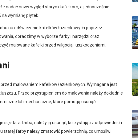
że nadać nowy wygląd starym kafelkom, a jednocześnie
ć na wymianę płytek.
osobu na odświeżenie kafelków łazienkowych poprzez
wania, doradzimy w wyborze farby i narzędzi oraz
eczyć malowane kafelki przed wilgocią i uszkodzeniami.
hni
 przed malowaniem kafelków łazienkowych. Wymagana jest
i tłuszczu. Przed przystąpieniem do malowania należy dokładnie
 chemiczne lub mechaniczne, które pomogą usunąć
 się stara farba, należy ją usunąć, korzystając z odpowiednich
ęciu starej farby należy zmatowić powierzchnię, co umożliwi