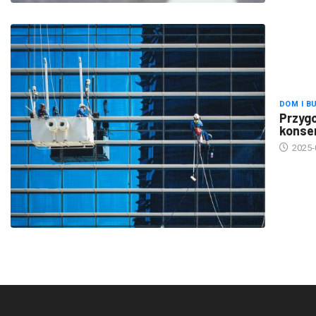
DOM I B
Przygo
konse
2025-