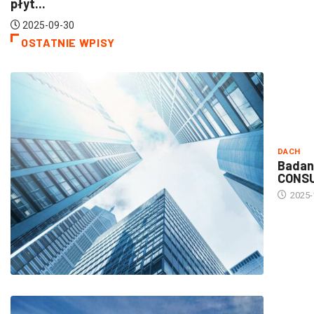
5-09-30
OSTATNIE WPISY
DACH
Badan
CONS
2025-