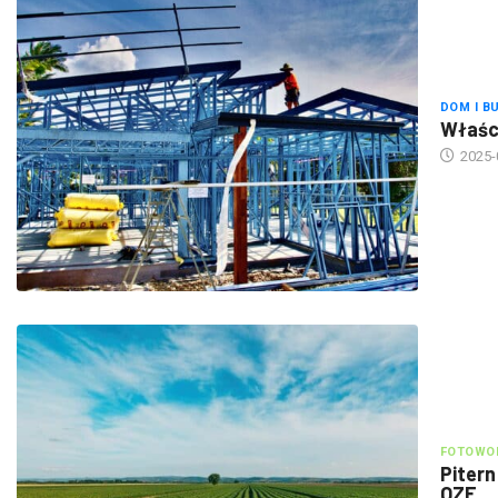
DOM I B
Właści
2025-
FOTOWOL
Pitern
OZE
2025-