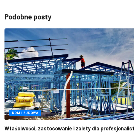
Podobne posty
M I BUDOWA
ciwości, zastosowanie i zalety dla profesjonalistów
..