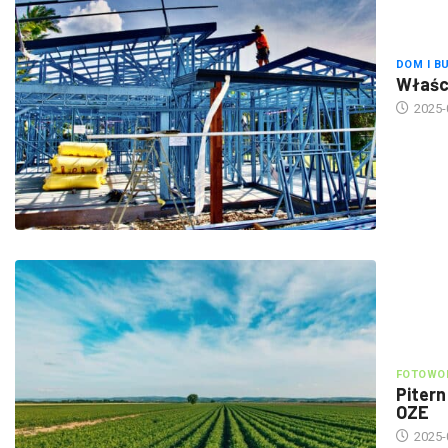
DOM I B
Właści
2025-
FOTOWOL
Pitern
OZE
2025-