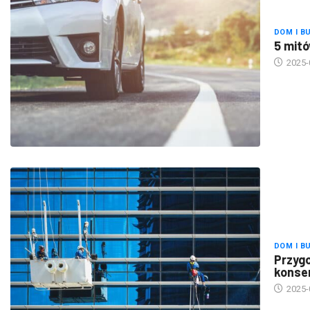
DOM I B
5 mitó
2025-
DOM I B
Przygo
konse
2025-