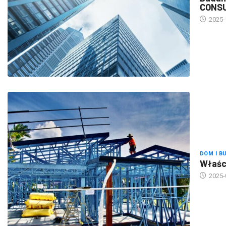
2025-
DOM I B
Właści
2025-