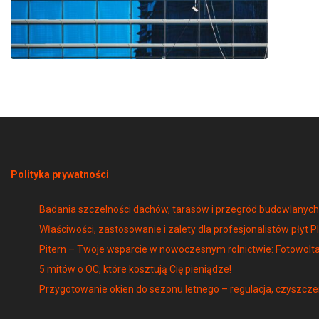
Polityka prywatności
Badania szczelności dachów, tarasów i przegród budowlany
Właściwości, zastosowanie i zalety dla profesjonalistów płyt P
Pitern – Twoje wsparcie w nowoczesnym rolnictwie: Fotowolta
5 mitów o OC, które kosztują Cię pieniądze!
Przygotowanie okien do sezonu letnego – regulacja, czyszcze
Więcej o OZE: