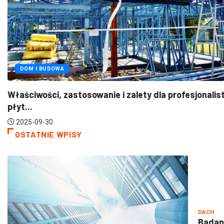
OWA
FOT
, zastosowanie i zalety dla profesjonalistów
Pitern
2025
OSTATNIE WPISY
DACH
Badan
CONS